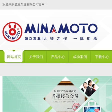
欢迎来到源立泵业有限公司官网！
网站首页
关于我们
产品中心
成功案例
下载中心