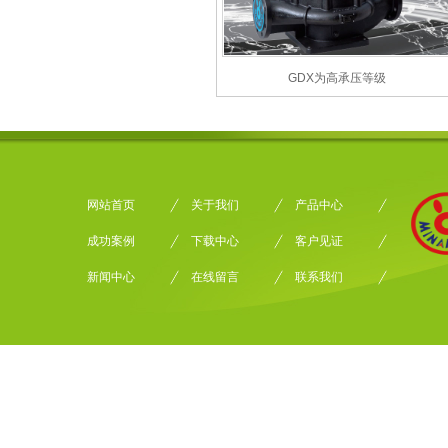
GDX为高承压等级
网站首页
关于我们
产品中心
成功案例
下载中心
客户见证
新闻中心
在线留言
联系我们