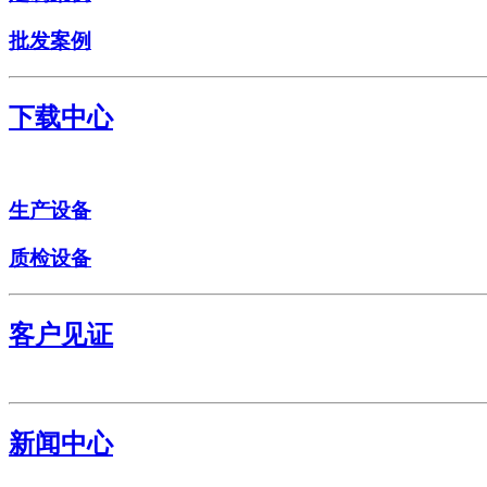
批发案例
下载中心
生产设备
质检设备
客户见证
新闻中心