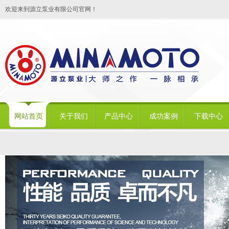
欢迎来到源立泵业有限公司官网！
网站首页
关于我们
产品中心
成功案例
下载中心