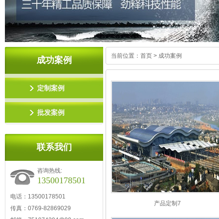
当前位置：
首页
>
成功案例
成功案例
定制案例
批发案例
联系我们
咨询热线:
13500178501
电话：13500178501
产品定制7
传真：0769-82869029