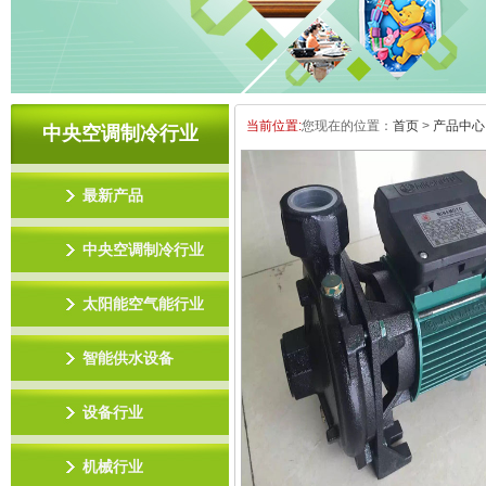
当前位置:
您现在的位置：
首页
>
产品中心
中央空调制冷行业
最新产品
中央空调制冷行业
太阳能空气能行业
智能供水设备
设备行业
机械行业