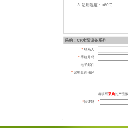
3. 适用温度：≤80℃
采购：CP水泵设备系列
*
联系人：
*
手机号码：
电子邮件：
*
采购意向描述：
请填写
采购
的产品
*
验证码：
*